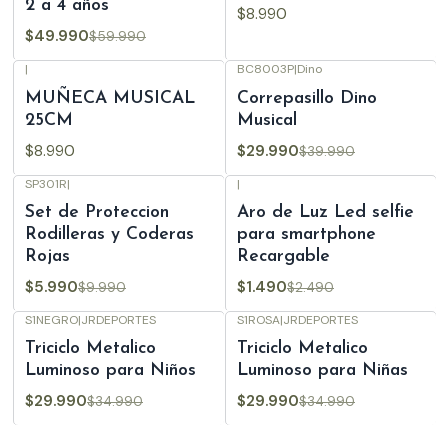
2 a 4 años
$8.990
$49.990
$59.990
|
BC8003P
|
Dino
-25%
OFF
MUÑECA MUSICAL
Correpasillo Dino
25CM
Musical
$8.990
$29.990
$39.990
SP301R
|
|
-40%
OFF
-40%
OFF
Set de Proteccion
Aro de Luz Led selfie
Rodilleras y Coderas
para smartphone
Rojas
Recargable
$5.990
$1.490
$9.990
$2.490
S1NEGRO
|
JRDEPORTES
S1ROSA
|
JRDEPORTES
-14%
OFF
-14%
OFF
Triciclo Metalico
Triciclo Metalico
Agotado
Luminoso para Niños
Luminoso para Niñas
$29.990
$29.990
$34.990
$34.990