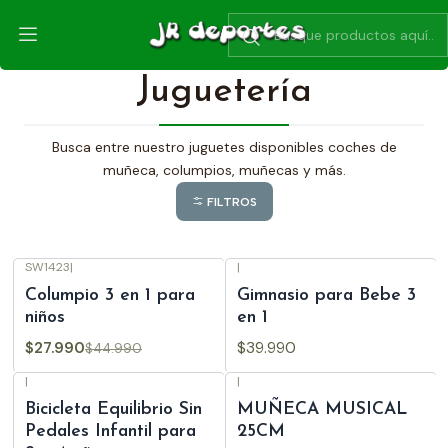
Inicio
Juguetería
Juguetería
Busca entre nuestro juguetes disponibles coches de
muñeca, columpios, muñecas y más.
FILTROS
SW1423
|
|
-38%
OFF
Columpio 3 en 1 para
Gimnasio para Bebe 3
niños
en 1
$27.990
$39.990
$44.990
|
|
-17%
OFF
Bicicleta Equilibrio Sin
MUÑECA MUSICAL
Pedales Infantil para
25CM