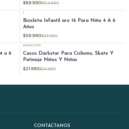
$89.990
$104.990
|
-8%
OFF
Bicicleta Infantil aro 16 Para Niño 4 A 6
Años
$59.990
$64.990
|
DARKSTAR
-12%
OFF
 4 a 6
Casco Darkstar Para Ciclismo, Skate Y
Patinaje Niños Y Niñas
$21.990
$24.990
CONTÁCTANOS