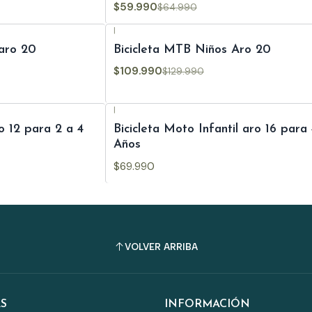
$59.990
$64.990
|
-15%
OFF
 aro 20
Bicicleta MTB Niños Aro 20
Agotado
$109.990
$129.990
|
ro 12 para 2 a 4
Bicicleta Moto Infantil aro 16 para
Años
$69.990
VOLVER ARRIBA
S
INFORMACIÓN