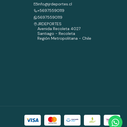
info@jrdeportes.cl
+56975590119
56975590119
JRDEPORTES
Avenida Recoleta 4027
Santiago - Recoleta
Región Metropolitana - Chile