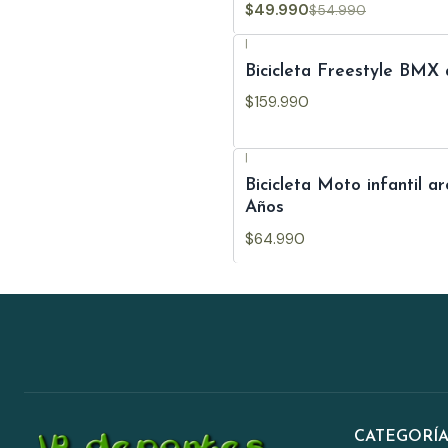
$49.990
$54.990
|
Agotado
Bicicleta Freestyle BMX
$159.990
|
Bicicleta Moto infantil a
Años
$64.990
CATEGORÍA