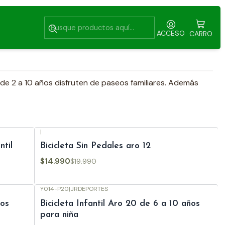
ACCESO
CARRO
 de 2 a 10 años disfruten de paseos familiares. Además
|
-25%
OFF
ntil
Bicicleta Sin Pedales aro 12
$14.990
$19.990
Y014-P20
|
JRDEPORTES
-14%
OFF
ños
Bicicleta Infantil Aro 20 de 6 a 10 años
para niña