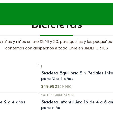
Inicio
Bicicletas
Bicicletas
 niñas y niños en aro 12, 16 y 20, para que las y los pequeños
contamos con despachos a todo Chile en JRDEPORTES
|
-17%
OFF
Bicicleta Equilibrio Sin Pedales Infa
para 2 a 4 años
$49.990
$59.990
Y014-P16
|
JRDEPORTES
-8%
OFF
de 2 a 4 años
Bicicleta Infantil Aro 16 de 4 a 6 a
para niña