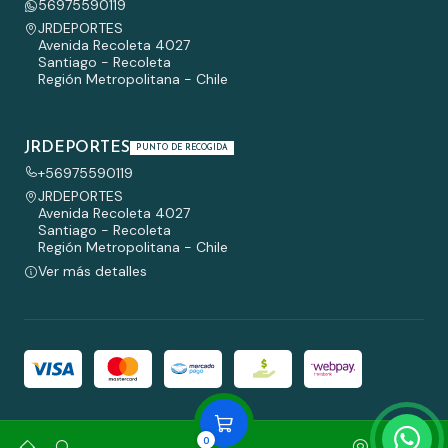
56975590119
JRDEPORTES
Avenida Recoleta 4027
Santiago - Recoleta
Región Metropolitana - Chile
JRDEPORTES
PUNTO DE RECOGIDA
+56975590119
JRDEPORTES
Avenida Recoleta 4027
Santiago - Recoleta
Región Metropolitana - Chile
Ver más detalles
2026 JRDEPORTES.
0
Todos los derechos reservados.
Desarrollado por Jumpseller
.