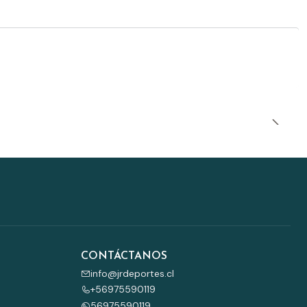
CONTÁCTANOS
info@jrdeportes.cl
+56975590119
56975590119