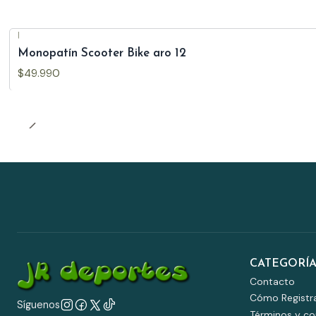
|
Agotado
Monopatín Scooter Bike aro 12
$49.990
CATEGORÍA
Contacto
Cómo Registr
Síguenos
Términos y co