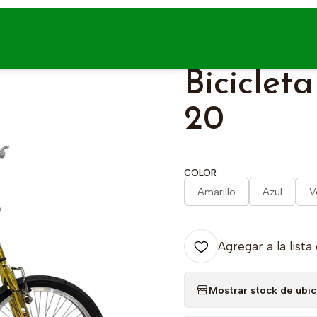
cio
Bicicletas
Aro 20 de 6 a 10 años
Bicicleta Freestyle BMX ar
|
Biciclet
20
COLOR
Amarillo
Azul
V
Agregar a la lista
Mostrar stock de ubi