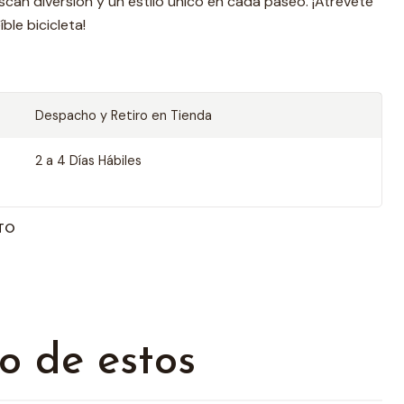
can diversión y un estilo único en cada paseo. ¡Atrévete
ble bicicleta!
Despacho y Retiro en Tienda
2 a 4 Días Hábiles
TO
o de estos