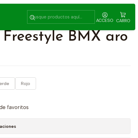
o 20
ACCESO
CARRO
a Freestyle BMX aro
erde
Rojo
 de favoritos
caciones