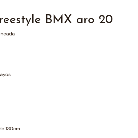
Freestyle BMX aro 20
orneada
rayos
de 130cm