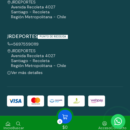
JRDEPORTES
Avenida Recoleta 4027
Santiago - Recoleta
Región Metropolitana - Chile
JRDEPORTES
PUNTO DE RECOGIDA
+56975590119
JRDEPORTES
Avenida Recoleta 4027
Santiago - Recoleta
Región Metropolitana - Chile
Ver más detalles
2026 JRDEPORTES.
0
Todos los derechos reservados.
Desarrollado por Jumpseller
.
$0
Inicio
Buscar
Acceso
Contacto